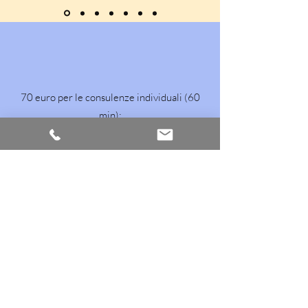
70 euro per le consulenze individuali (60
min);
100 euro per le consulenze di coppia e
familiari (90 min).
E' possibile svolgere singole sedute o interi
percorsi in via telematica, attraverso l’utilizzo di
apposite piattaforme.
Per i percorsi di gruppo le tariffe sono variabili in
base al tipo di progetto, rimani aggiornato
attraverso la pagina
Instagram
Contattami